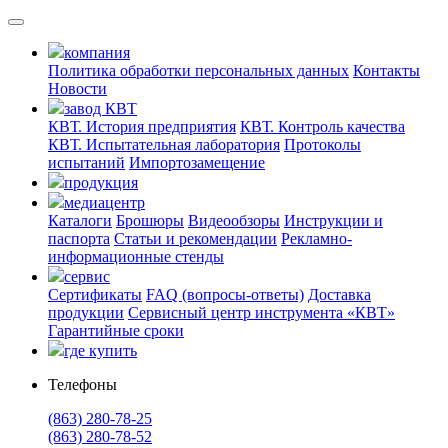
компания
Политика обработки персональных данных
Контакты
Новости
завод КВТ
КВТ. История предприятия
КВТ. Контроль качества
КВТ. Испытательная лаборатория
Протоколы
испытаний
Импортозамещение
продукция
медиацентр
Каталоги
Брошюры
Видеообзоры
Инструкции и
паспорта
Статьи и рекомендации
Рекламно-
информационные стенды
сервис
Сертификаты
FAQ (вопросы-ответы)
Доставка
продукции
Сервисный центр инструмента «КВТ»
Гарантийные сроки
где купить
Телефоны
(863) 280-78-25
(863) 280-78-52