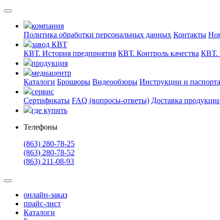
компания
Политика обработки персональных данных
Контакты
Но
завод КВТ
КВТ. История предприятия
КВТ. Контроль качества
КВТ. 
продукция
медиацентр
Каталоги
Брошюры
Видеообзоры
Инструкции и паспорт
сервис
Сертификаты
FAQ (вопросы-ответы)
Доставка продукци
где купить
Телефоны
(863) 280-78-25
(863) 280-78-52
(863) 211-08-93
онлайн-заказ
прайс-лист
Каталоги