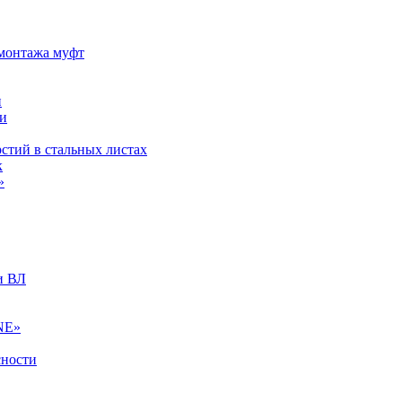
 монтажа муфт
и
ии
стий в стальных листах
к
»
и ВЛ
NE»
сности