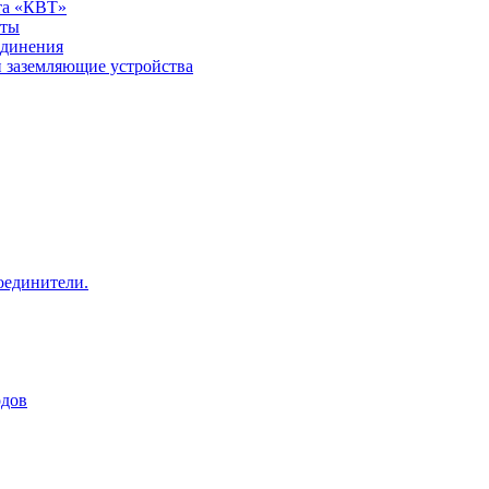
та «КВТ»
нты
единения
и заземляющие устройства
оединители.
одов