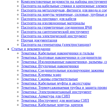
Комплектовочные ведомости на наборы инструмен
Паспорта на кабельные стяжки и крепежные элеме
Паспорта на металлорукав, фитинги для ввода и со
Паспорта на хомуты червячные, силовые, трубные 
Паспорта на протяжку для кабеля
Паспорта на изоляционные материалы
Паспорта на герметичные соединения IP68
Паспорта на сантехнический инструмент
Паспорта на электрический инструмент
Прочая документация
Паспорта на генераторы (электростанции)
Статьи и рекомендации
Тематика: Кабельные наконечники и гильзы
Тематика: Болтовые наконечники и соединители
Тематика: Изолированные наконечники, разъемы, с
Тематика: Втулочные наконечники
Тематика: Соединительные изолирующие зажимы
Тематика: Клеммы wago
Тематика: Сжимы ответвительные
Тематика: Кабельные муфты и аксессуары
Тематика: Термоусаживаемая трубка и защита пров
Тематика: Электромонтажный инструмент
Тематика: Арматура для СИП
Тематика: Инструмент для монтажа СИП
Тематика: Кабельные хомуты, крепеж