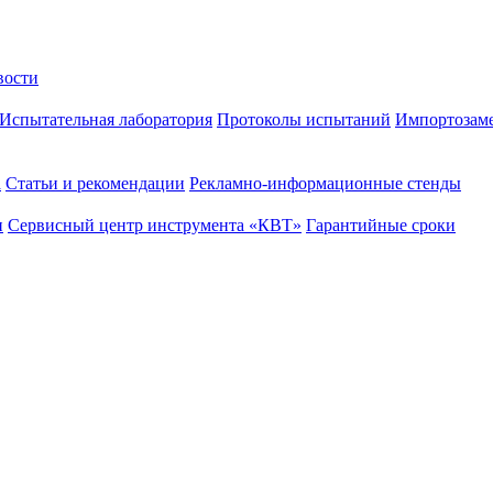
вости
Испытательная лаборатория
Протоколы испытаний
Импортозам
а
Статьи и рекомендации
Рекламно-информационные стенды
и
Сервисный центр инструмента «КВТ»
Гарантийные сроки