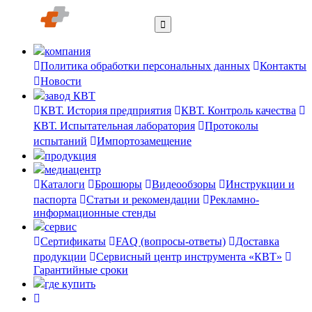
компания
Политика обработки персональных данных
Контакты
Новости
завод КВТ
КВТ. История предприятия
КВТ. Контроль качества
КВТ. Испытательная лаборатория
Протоколы
испытаний
Импортозамещение
продукция
медиацентр
Каталоги
Брошюры
Видеообзоры
Инструкции и
паспорта
Статьи и рекомендации
Рекламно-
информационные стенды
сервис
Сертификаты
FAQ (вопросы-ответы)
Доставка
продукции
Сервисный центр инструмента «КВТ»
Гарантийные сроки
где купить