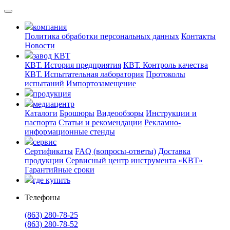
компания
Политика обработки персональных данных
Контакты
Новости
завод КВТ
КВТ. История предприятия
КВТ. Контроль качества
КВТ. Испытательная лаборатория
Протоколы
испытаний
Импортозамещение
продукция
медиацентр
Каталоги
Брошюры
Видеообзоры
Инструкции и
паспорта
Статьи и рекомендации
Рекламно-
информационные стенды
сервис
Сертификаты
FAQ (вопросы-ответы)
Доставка
продукции
Сервисный центр инструмента «КВТ»
Гарантийные сроки
где купить
Телефоны
(863) 280-78-25
(863) 280-78-52