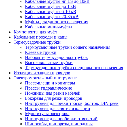
Кабельные муфты нг-LS до 10кВ
Кабельные муфты до 1 кВ
Кабельные муфты 6-10 кВ
Кабельные муфты 20-35 кВ
Муфты для уличного освещения
Кабельные мини-муфты
Компоненты для муфт
Кабельные проходы и капы
Термоусадочные трубки
Термоусадочные трубки общего назначения
Клеевые трубки
Наборы термоусадочных трубок
Высоковольтные трубки
Термоусадочные трубки специального назначения
Изоляция и защита проводов
Электромонтажный инструмент
Пресс-клещи и кримперы
Прессы гидравлические
Ножницы для резки кабелей
Бокорезы для резки проводов
Инструмент для резки тросов, болтов, DIN-реек
Инструмент для снятия изоляции
Мультитулы электрика
Инструмент для пробивки отверстий
Шиногибы, шинорезы, шинодыры