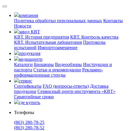
компания
Политика обработки персональных данных
Контакты
Новости
завод КВТ
КВТ. История предприятия
КВТ. Контроль качества
КВТ. Испытательная лаборатория
Протоколы
испытаний
Импортозамещение
продукция
медиацентр
Каталоги
Брошюры
Видеообзоры
Инструкции и
паспорта
Статьи и рекомендации
Рекламно-
информационные стенды
сервис
Сертификаты
FAQ (вопросы-ответы)
Доставка
продукции
Сервисный центр инструмента «КВТ»
Гарантийные сроки
где купить
Телефоны
(863) 280-78-25
(863) 280-78-52