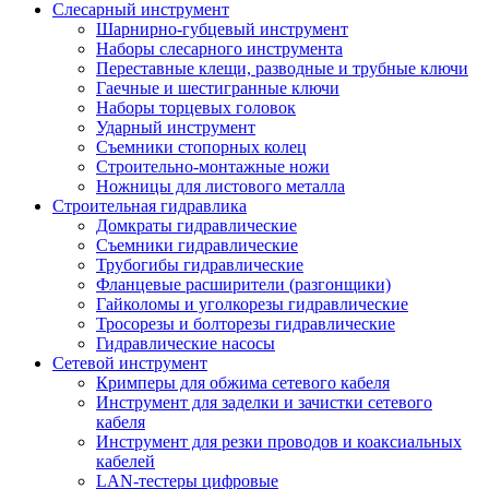
Слесарный инструмент
Шарнирно-губцевый инструмент
Наборы слесарного инструмента
Переставные клещи, разводные и трубные ключи
Гаечные и шестигранные ключи
Наборы торцевых головок
Ударный инструмент
Съемники стопорных колец
Строительно-монтажные ножи
Ножницы для листового металла
Строительная гидравлика
Домкраты гидравлические
Съемники гидравлические
Трубогибы гидравлические
Фланцевые расширители (разгонщики)
Гайколомы и уголкорезы гидравлические
Тросорезы и болторезы гидравлические
Гидравлические насосы
Сетевой инструмент
Кримперы для обжима сетевого кабеля
Инструмент для заделки и зачистки сетевого
кабеля
Инструмент для резки проводов и коаксиальных
кабелей
LAN-тестеры цифровые