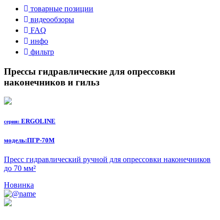
товарные позиции
видеообзоры
FAQ
инфо
фильтр
Прессы гидравлические для опрессовки
наконечников и гильз
ERGOLINE
серия:
модель:
ПГР-70М
Пресс гидравлический ручной для опрессовки наконечников
до 70 мм²
Новинка