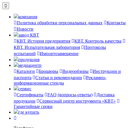
компания
Политика обработки персональных данных
Контакты
Новости
завод КВТ
КВТ. История предприятия
КВТ. Контроль качества
КВТ. Испытательная лаборатория
Протоколы
испытаний
Импортозамещение
продукция
медиацентр
Каталоги
Брошюры
Видеообзоры
Инструкции и
паспорта
Статьи и рекомендации
Рекламно-
информационные стенды
сервис
Сертификаты
FAQ (вопросы-ответы)
Доставка
продукции
Сервисный центр инструмента «КВТ»
Гарантийные сроки
где купить