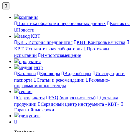
компания
Политика обработки персональных данных
Контакты
Новости
завод КВТ
КВТ. История предприятия
КВТ. Контроль качества
КВТ. Испытательная лаборатория
Протоколы
испытаний
Импортозамещение
продукция
медиацентр
Каталоги
Брошюры
Видеообзоры
Инструкции и
паспорта
Статьи и рекомендации
Рекламно-
информационные стенды
сервис
Сертификаты
FAQ (вопросы-ответы)
Доставка
продукции
Сервисный центр инструмента «КВТ»
Гарантийные сроки
где купить