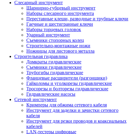
Слесарный инструмент
Шарнирно-губцевый инструмент
Наборы слесарного инструмента
Переставные клещи, разводные и трубные ключи
Гаечные и шестигранные ключи
Наборы торцевых головок
Ударный инструмент
Съемники стопорных колец
Строительно-монтажные ножи
Ножницы для листового металла
Строительная гидравлика
Домкраты гидравлические
Съемники гидравлические
Трубогибы гидравлические
Фланцевые расширители (разгонщики)
Гайколомы и уголкорезы гидравлические
Тросорезы и болторезы гидравлические
Гидравлические насосы
Сетевой инструмент
Кримперы для обжима сетевого кабеля
Инструмент для заделки и зачистки сетевого
кабеля
Инструмент для резки проводов и коаксиальных
кабелей
LAN-тестеры цифровые