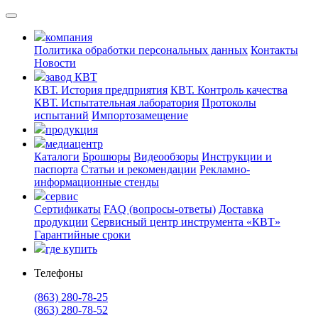
компания
Политика обработки персональных данных
Контакты
Новости
завод КВТ
КВТ. История предприятия
КВТ. Контроль качества
КВТ. Испытательная лаборатория
Протоколы
испытаний
Импортозамещение
продукция
медиацентр
Каталоги
Брошюры
Видеообзоры
Инструкции и
паспорта
Статьи и рекомендации
Рекламно-
информационные стенды
сервис
Сертификаты
FAQ (вопросы-ответы)
Доставка
продукции
Сервисный центр инструмента «КВТ»
Гарантийные сроки
где купить
Телефоны
(863) 280-78-25
(863) 280-78-52