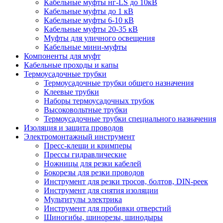
Кабельные муфты нг-LS до 10кВ
Кабельные муфты до 1 кВ
Кабельные муфты 6-10 кВ
Кабельные муфты 20-35 кВ
Муфты для уличного освещения
Кабельные мини-муфты
Компоненты для муфт
Кабельные проходы и капы
Термоусадочные трубки
Термоусадочные трубки общего назначения
Клеевые трубки
Наборы термоусадочных трубок
Высоковольтные трубки
Термоусадочные трубки специального назначения
Изоляция и защита проводов
Электромонтажный инструмент
Пресс-клещи и кримперы
Прессы гидравлические
Ножницы для резки кабелей
Бокорезы для резки проводов
Инструмент для резки тросов, болтов, DIN-реек
Инструмент для снятия изоляции
Мультитулы электрика
Инструмент для пробивки отверстий
Шиногибы, шинорезы, шинодыры