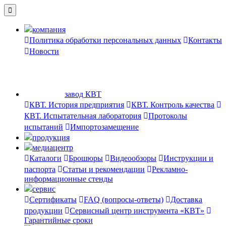
компания
Политика обработки персональных данных
Контакты
Новости
завод КВТ
КВТ. История предприятия
КВТ. Контроль качества
КВТ. Испытательная лаборатория
Протоколы
испытаний
Импортозамещение
продукция
медиацентр
Каталоги
Брошюры
Видеообзоры
Инструкции и
паспорта
Статьи и рекомендации
Рекламно-
информационные стенды
сервис
Сертификаты
FAQ (вопросы-ответы)
Доставка
продукции
Сервисный центр инструмента «КВТ»
Гарантийные сроки