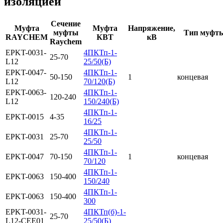
изоляцией
Сечение
Муфта
Муфта
Напряжение,
муфты
Тип муфт
RAYCHEM
КВТ
кВ
Raychem
EPKT-0031-
4ПКТп-1-
25-70
L12
25/50(Б)
EPKT-0047-
4ПКТп-1-
50-150
1
концевая
L12
70/120(Б)
EPKT-0063-
4ПКТп-1-
120-240
L12
150/240(Б)
4ПКТп-1-
EPKT-0015
4-35
16/25
4ПКТп-1-
EPKT-0031
25-70
25/50
4ПКТп-1-
EPKT-0047
70-150
1
концевая
70/120
4ПКТп-1-
EPKT-0063
150-400
150/240
4ПКТп-1-
EPKT-0063
150-400
300
EPKT-0031-
4ПКТп(б)-1-
25-70
L12-CEE01
25/50(Б)