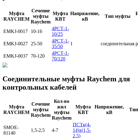
Сечение
Муфта
Муфта
Напряжение,
муфты
Тип муфты
RAYCHEM
КВТ
кВ
Raychem
4РСТ-1-
EMKJ-0017
10-16
10/25
4РСТ-1-
EMKJ-0027
25-50
1
соединительная
р
35/50
4РСТ-1-
EMKJ-0037
70-120
70/120
Соединительные муфты Raychem для
контрольных кабелей
Кол-во
Сечение
Муфта
жил
Муфта
Напряжение,
муфты
Тип
RAYCHEM
муфты
КВТ
кВ
Raychem
Raychem
ПСТк(4-
SMOE-
1,5-2,5
4-7
14)х(1,5-
81140
2,5)