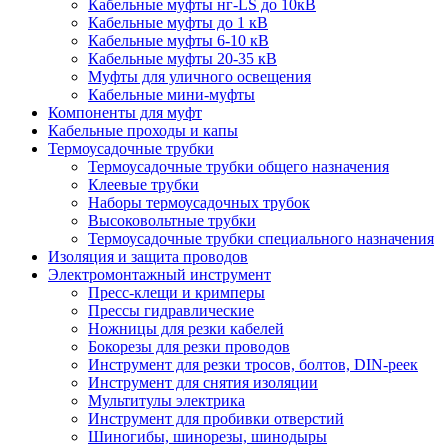
Кабельные муфты нг-LS до 10кВ
Кабельные муфты до 1 кВ
Кабельные муфты 6-10 кВ
Кабельные муфты 20-35 кВ
Муфты для уличного освещения
Кабельные мини-муфты
Компоненты для муфт
Кабельные проходы и капы
Термоусадочные трубки
Термоусадочные трубки общего назначения
Клеевые трубки
Наборы термоусадочных трубок
Высоковольтные трубки
Термоусадочные трубки специального назначения
Изоляция и защита проводов
Электромонтажный инструмент
Пресс-клещи и кримперы
Прессы гидравлические
Ножницы для резки кабелей
Бокорезы для резки проводов
Инструмент для резки тросов, болтов, DIN-реек
Инструмент для снятия изоляции
Мультитулы электрика
Инструмент для пробивки отверстий
Шиногибы, шинорезы, шинодыры