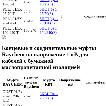
10-35
10-35-T
16/25(Б)
POLJ-01/5X
5ПСТ(б)-1-
25-70
25-70-T
25/50(Б)
1
соединитель
POLJ-01/5X
5ПСТ(б)-1-
70-120
70-120-T
70/120(Б)
POLJ-01/5X
5ПСТ(б)-1-
150-240
150-240-T
150/240(Б)
Концевые и соединительные муфты
Raychem на напряжение 1 кВ для
кабелей с бумажной
маслопропитанной изоляцией
Сечение
Муфта
Муфта
Напряжение,
муфты
Тип муфты
RAYCHEM
КВТ
кВ
Raychem
GUST-01/3x
3КВНТп-1-
25-70/750-
25-70
25/50(Б)
L12
GUST-01/3x