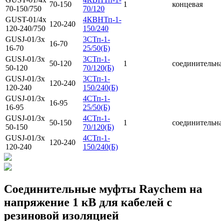
70-150
1
концевая
70-150/750
70/120
GUST-01/4x
4КВНТп-1-
120-240
120-240/750
150/240
GUSJ-01/3x
3СТп-1-
16-70
16-70
25/50(Б)
GUSJ-01/3x
3СТп-1-
50-120
1
соединительн
50-120
70/120(Б)
GUSJ-01/3x
3СТп-1-
120-240
120-240
150/240(Б)
GUSJ-01/3x
4СТп-1-
16-95
16-95
25/50(Б)
GUSJ-01/3x
4СТп-1-
50-150
1
соединительн
50-150
70/120(Б)
GUSJ-01/3x
4СТп-1-
120-240
120-240
150/240(Б)
Соединительные муфты Raychem на
напряжение 1 кВ для кабелей с
резиновой изоляцией