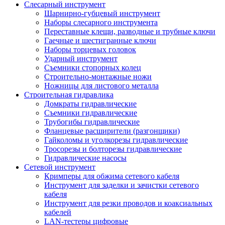
Слесарный инструмент
Шарнирно-губцевый инструмент
Наборы слесарного инструмента
Переставные клещи, разводные и трубные ключи
Гаечные и шестигранные ключи
Наборы торцевых головок
Ударный инструмент
Съемники стопорных колец
Строительно-монтажные ножи
Ножницы для листового металла
Строительная гидравлика
Домкраты гидравлические
Съемники гидравлические
Трубогибы гидравлические
Фланцевые расширители (разгонщики)
Гайколомы и уголкорезы гидравлические
Тросорезы и болторезы гидравлические
Гидравлические насосы
Сетевой инструмент
Кримперы для обжима сетевого кабеля
Инструмент для заделки и зачистки сетевого
кабеля
Инструмент для резки проводов и коаксиальных
кабелей
LAN-тестеры цифровые