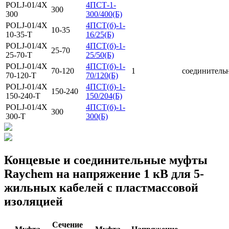
POLJ-01/4X
4ПСТ-1-
300
300
300/400(Б)
POLJ-01/4X
4ПСТ(б)-1-
10-35
10-35-T
16/25(Б)
POLJ-01/4X
4ПСТ(б)-1-
25-70
25-70-T
25/50(Б)
POLJ-01/4X
4ПСТ(б)-1-
70-120
1
соединитель
70-120-T
70/120(Б)
POLJ-01/4X
4ПСТ(б)-1-
150-240
150-240-T
150/204(Б)
POLJ-01/4X
4ПСТ(б)-1-
300
300-T
300(Б)
Концевые и соединительные муфты
Raychem на напряжение 1 кВ для 5-
жильных кабелей с пластмассовой
изоляцией
Сечение