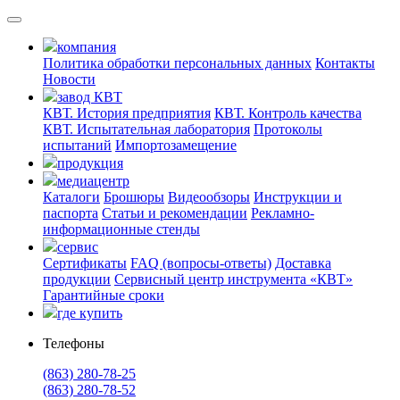
компания
Политика обработки персональных данных
Контакты
Новости
завод КВТ
КВТ. История предприятия
КВТ. Контроль качества
КВТ. Испытательная лаборатория
Протоколы
испытаний
Импортозамещение
продукция
медиацентр
Каталоги
Брошюры
Видеообзоры
Инструкции и
паспорта
Статьи и рекомендации
Рекламно-
информационные стенды
сервис
Сертификаты
FAQ (вопросы-ответы)
Доставка
продукции
Сервисный центр инструмента «КВТ»
Гарантийные сроки
где купить
Телефоны
(863) 280-78-25
(863) 280-78-52