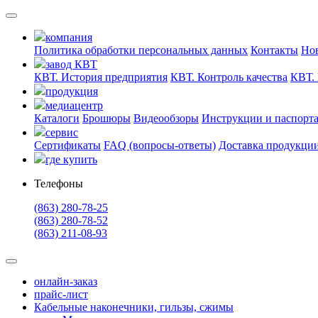
компания
Политика обработки персональных данных
Контакты
Но
завод КВТ
КВТ. История предприятия
КВТ. Контроль качества
КВТ. 
продукция
медиацентр
Каталоги
Брошюры
Видеообзоры
Инструкции и паспорт
сервис
Сертификаты
FAQ (вопросы-ответы)
Доставка продукци
где купить
Телефоны
(863) 280-78-25
(863) 280-78-52
(863) 211-08-93
онлайн-заказ
прайс-лист
Кабельные наконечники, гильзы, сжимы