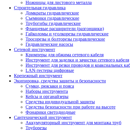
Ножницы для листового металла
Строительная гидравлика
Домкраты гидравлические
Съемники гидравлические
Трубогибы гидравлические
Фланцевые расширители (разгонщики)
Гайколомы и уголкорезы гидравлические
Тросорезы и болторезы гидравлические
Гидравлические насосы
Сетевой инструмент
Кримперы для обжима сетевого кабеля
Инструмент для заделки и зачистки сетевого кабеля
Инструмент для резки проводов и коаксиальных ка
LAN-тестеры цифровые
Крепежный инструмент
Экипировка, средства защиты и безопасности
Сумки, рюкзаки и пояса
Наборы инструмента
Кейсы и органайзеры
Средства индивидуальной защиты
Средства безопасности при работе на высоте
Фонарики светодиодные
Сантехнический инструмент
Аккумуляторный инструмент для монтажа труб
Труборезы