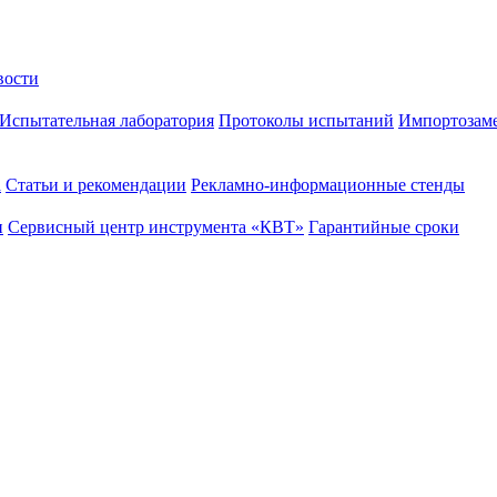
вости
Испытательная лаборатория
Протоколы испытаний
Импортозам
а
Статьи и рекомендации
Рекламно-информационные стенды
и
Сервисный центр инструмента «КВТ»
Гарантийные сроки