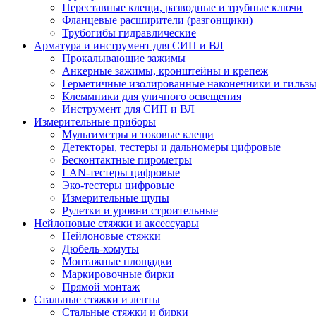
Переставные клещи, разводные и трубные ключи
Фланцевые расширители (разгонщики)
Трубогибы гидравлические
Арматура и инструмент для СИП и ВЛ
Прокалывающие зажимы
Анкерные зажимы, кронштейны и крепеж
Герметичные изолированные наконечники и гильз
Клеммники для уличного освещения
Инструмент для СИП и ВЛ
Измерительные приборы
Мультиметры и токовые клещи
Детекторы, тестеры и дальномеры цифровые
Бесконтактные пирометры
LAN-тестеры цифровые
Эко-тестеры цифровые
Измерительные щупы
Рулетки и уровни строительные
Нейлоновые стяжки и аксессуары
Нейлоновые стяжки
Дюбель-хомуты
Монтажные площадки
Маркировочные бирки
Прямой монтаж
Стальные стяжки и ленты
Стальные стяжки и бирки