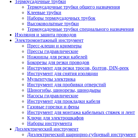
Термоусадочные трубки
Термоусадочные трубки общего назначения
Клеевые трубки
Наборы термоусадочных трубок
Высоковольтные трубки
Термоусадочные трубки специального назначения
Изоляция и защита проводов
Электромонтажный инструмент
Пресс-клещи и кримперы
Прессы гидравлические
Ножницы для резки кабелей
Бокорезы для резки проводов
Инструмент для резки тросов, болтов, DIN-реек
Инструмент для снятия изоляции
Мультитулы электрика
Инструмент для пробивки отверстий
Шиногибы, шинорезы, шинодыры
Насосы гидравлические
Инструмент для прокладки кабеля
Газовые горелки и фены
Инструмент для монтажа кабельных стяжек и лент
Ключи для электрошкафов
Наборы инструмента
Диэлектрический инструмент
Диэлектрический шарнирно-губцевый инструмент